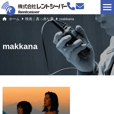
togg
ホーム
映画｜真っ赤な星
makkana
makkana