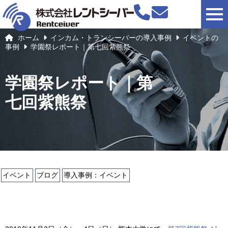
togg
ホーム
インカム・トランシーバーの導入事例
イベントの
事例
学園祭レポート｜第七回紫熊祭
学園祭レポート｜第
七回紫熊祭
イベント
ブログ
導入事例：イベント