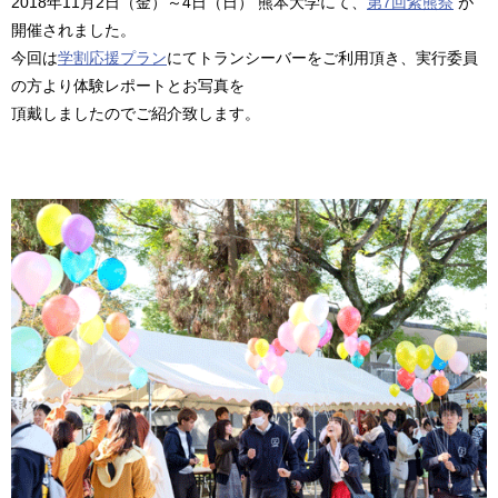
2018年11月2日（金）～4日（日） 熊本大学にて、
第7回紫熊祭
が
開催されました。
今回は
学割応援プラン
にてトランシーバーをご利用頂き、実行委員
の方より体験レポートとお写真を
頂戴しましたのでご紹介致します。