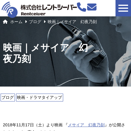
togg
ホーム
ブログ
映画｜メサイア 幻夜乃刻
映画｜メサイア 幻
夜乃刻
ブログ
映画・ドラマタイアップ
2018年11月17日（土）より映画 『
メサイア 幻夜乃刻
』が公開さ