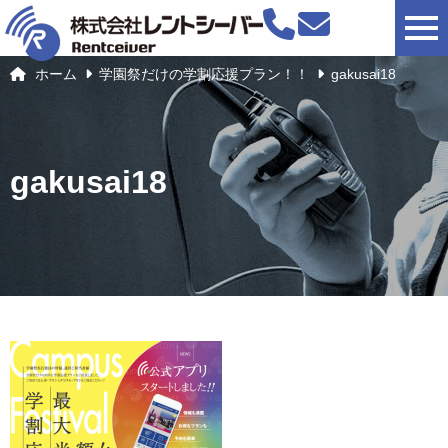
togg
ホーム
学園祭だけの学割応援プラン！！
gakusai18
gakusai18