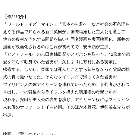
【作品紹介】
「ワールド・イズ・マイン」「宮本から君へ」など社会の不条理を
えぐる作品で知られる新井英樹が、国際結婚した主人公を通して
地方の農村が内包する問題を描いた同名漫画を実写映画化。新井の
漫画が映画化されるのはこれが初めてで、安田顕が主演、
「ヒメアノ～ル」の吉田恵輔監督がメガホンを取った。42歳まで恋
愛を知らず独身でいた岩男が、久しぶりに寒村にある実家に
帰省する。しかし、実家では死んだことすら知らなかった父親の葬
式の真っ最中だった。そんなタイミングで帰ってきた岩男が
フィリピン人の嫁アイリーンを連れていったため、参列者がざわつ
き出し、その背後からライフルを構えた喪服姿の母親ツルが
現れる。安田が主人公の岩男を演じ、アイリーン役にはフィリピン
人女優のナッツ・シトイを起用。そのほか木野花、伊勢谷友介らが
出演。
映画 『愛しのアイリーン』