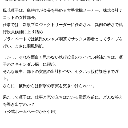
風花凜子は、島耕作が会長を務める大手電機メーカー、株式会社テ
コットの女性部長。
仕事では、新規プロジェクトリーダーに任命され、異例の若さで執
行役員候補に上り詰め、
プライベートでは彼氏のジャズ喫茶でサックス奏者としてライブを
行い、まさに順風満帆。
しかし、それを面白く思わない執行役員のライバル候補たちは、凛
子のスキャンダル探しに躍起。
そんな最中、部下の突然の出社拒否や、セクハラ接待疑惑まで浮
上。
さらに、彼氏からは衝撃の事実を突きつけられ･･･。
果たして凜子は、仕事と恋で立ちはだかる難題を前に、どんな答え
を導き出すのか？
（公式ホームページから引用）