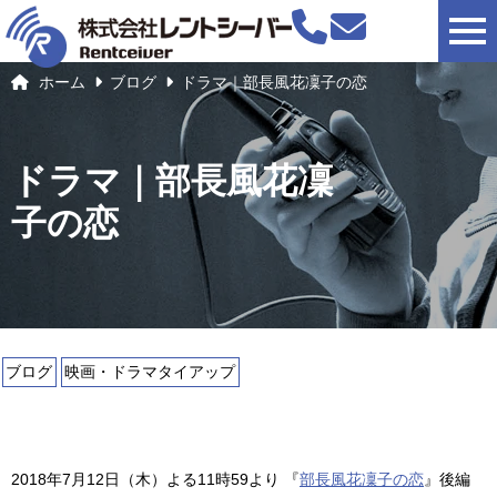
togg
ホーム
ブログ
ドラマ｜部長風花凜子の恋
ドラマ｜部長風花凜
子の恋
ブログ
映画・ドラマタイアップ
2018年7月12日（木）よる11時59より 『
部長風花凜子の恋
』後編