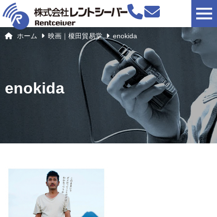
togg
ホーム
映画｜榎田貿易堂
enokida
enokida