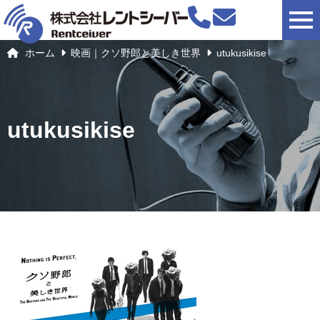
togg
ホーム
映画｜クソ野郎と美しき世界
utukusikise
utukusikise