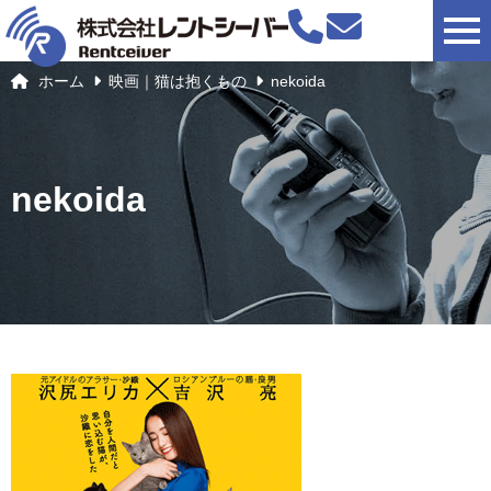
togg
ホーム
映画｜猫は抱くもの
nekoida
nekoida