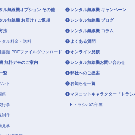
タル無線機オプション その他
レンタル無線機 キャンペーン
タル無線機 お届け / ご返却
レンタル無線機 ブログ
方法
レンタル無線機 コラム
ンタル料金・送料
よくある質問
種書類 PDFファイルダウンロード
オンライン見積
機 無料デモのご案内
レンタル無線機お問い合わせ
一覧
弊社へのご提案
ベント
お知らせ一覧
園祭
マスコットキャラクター「トラシ
校行事
トラシバの部屋
像制作
場見学