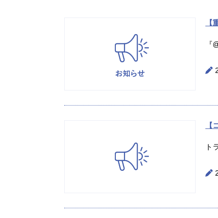
【重
『@
【
ト