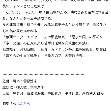
後のチャンスとなる翔太は、
3人がひとチームという甲子園出場のため、幼なじみと後輩に頼み込
み、なんとかチームを結成する。
夏の北海道東川町で開催される写真甲子園という舞台で、高校生た
ちの熱い夏が描かれる。
「仮面ライダーエグゼイド」の甲斐翔真、「忍びの国」の平祐奈、
「帝一の國」の萩原利久ら若手俳優陣が高校生役を演じ、
秋野暢子、河相我聞、千葉真一らベテラン勢が脇を固める。監督は
「ぼくらの七日間戦争」「早咲きの花」の菅原浩志。
******************************************************************
監督・脚本：菅原浩志
主題歌・挿入歌：大黒摩季
出演：笠菜月、白波瀬海来、中田青渚、甲斐翔真、萩原利久 ほか
劇場情報は
こちら