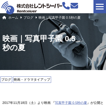
togg
ホーム
ブログ
映画｜写真甲子園 0.5秒の夏
映画｜写真甲子園 0.5
秒の夏
ブログ
映画・ドラマタイアップ
2017年11月18日（土）より映画 『
写真甲子園 0.5秒の夏
』が公開と