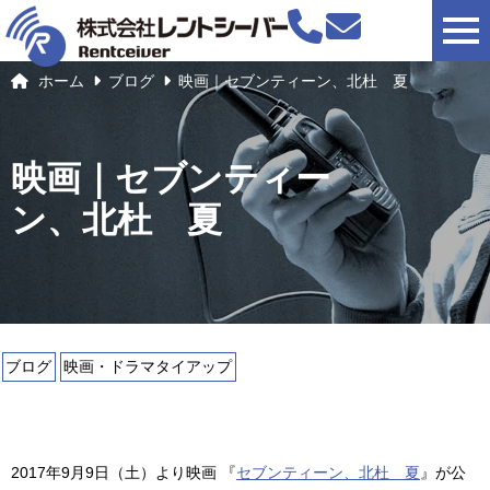
togg
ホーム
ブログ
映画｜セブンティーン、北杜 夏
映画｜セブンティー
ン、北杜 夏
ブログ
映画・ドラマタイアップ
2017年9月9日（土）より映画 『
セブンティーン、北杜 夏
』が公