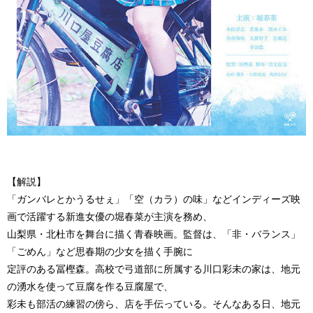
【解説】
「ガンバレとかうるせぇ」「空（カラ）の味」などインディーズ映
画で活躍する新進女優の堀春菜が主演を務め、
山梨県・北杜市を舞台に描く青春映画。監督は、「非・バランス」
「ごめん」など思春期の少女を描く手腕に
定評のある冨樫森。高校で弓道部に所属する川口彩未の家は、地元
の湧水を使って豆腐を作る豆腐屋で、
彩未も部活の練習の傍ら、店を手伝っている。そんなある日、地元