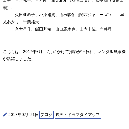
出演：堂本光一、堂本剛、相葉雅紀（友情出演）、松本潤（友情出
演）、
矢田亜希子、小原裕貴、道枝駿佑（関西ジャニーズJr.）、早
見あかり、千葉雄大
久世星佳、飯田基祐、山口馬木也、山内圭哉、向井理
こちらは、2017年6月～7月にかけて撮影が行われ、レンタル無線機
が活躍しました。
2017年07月21日
ブログ
映画・ドラマタイアップ