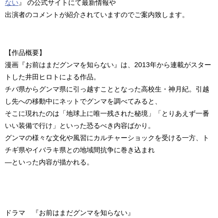
ない
』 の公式サイトにて最新情報や
出演者のコメントが紹介されていますのでご案内致します。
【作品概要】
漫画『お前はまだグンマを知らない』は、2013年から連載がスター
トした井田ヒロトによる作品。
チバ県からグンマ県に引っ越すこととなった高校生・神月紀。引越
し先への移動中にネットでグンマを調べてみると、
そこに現れたのは「地球上に唯一残された秘境」「とりあえず一番
いい装備で行け」といった恐るべき内容ばかり。
グンマの様々な文化や風習にカルチャーショックを受ける一方、ト
チギ県やイバラキ県との地域間抗争に巻き込まれ
―といった内容が描かれる。
ドラマ 『お前はまだグンマを知らない』