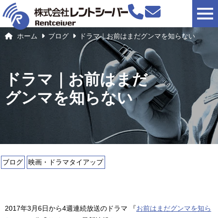
togg
ホーム
ブログ
ドラマ｜お前はまだグンマを知らない
ドラマ｜お前はまだ
グンマを知らない
ブログ
映画・ドラマタイアップ
2017年3月6日から4週連続放送のドラマ 『
お前はまだグンマを知ら