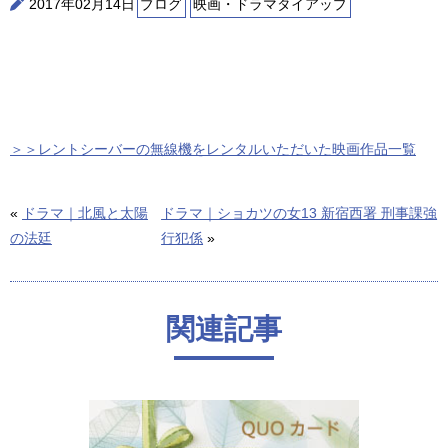
2017年02月14日
ブログ
映画・ドラマタイアップ
＞＞レントシーバーの無線機をレンタルいただいた映画作品一覧
«
ドラマ｜北風と太陽
ドラマ｜ショカツの女13 新宿西署 刑事課強
の法廷
行犯係
»
関連記事