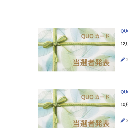
Q
1
Q
1