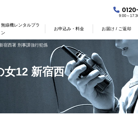
0120
9:00～17
無線機レンタルプラ
お申込み・料金
お届け / ご返却
ン
 新宿西署 刑事課強行犯係
女12 新宿西