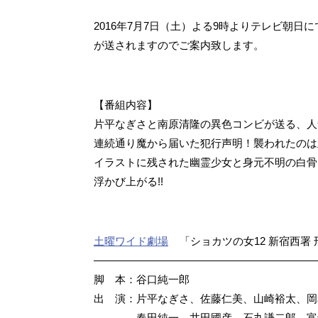
2016年7月7日（土）よる9時よりテレビ朝日
が送されますのでご案内致します。
【番組内容】
片平なぎさと南原清隆の異色コンビが送る、人気
連続通り魔から届いた犯行声明！襲われたのは
イラストに残された幽霊少女と身元不明の白骨
浮かび上がる!!
土曜ワイド劇場
「ショカツの女12 新宿西署
—————————————————————
脚 本：谷口純一郎
出 演：片平なぎさ、佐藤仁美、山崎裕太、岡
春田純一、井田國彦、石丸謙二郎、富士