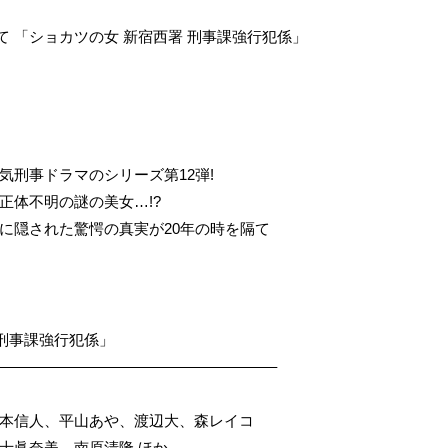
にて 「ショカツの女 新宿西署 刑事課強行犯係」
刑事ドラマのシリーズ第12弾!
正体不明の謎の美女…!?
に隠された驚愕の真実が20年の時を隔て
 刑事課強行犯係」
——————————————————–
本信人、平山あや、渡辺大、森レイコ
眞奈美、南原清隆 ほか