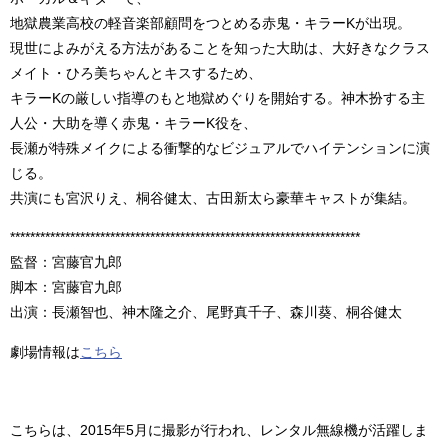
地獄農業高校の軽音楽部顧問をつとめる赤鬼・キラーKが出現。
現世によみがえる方法があることを知った大助は、大好きなクラス
メイト・ひろ美ちゃんとキスするため、
キラーKの厳しい指導のもと地獄めぐりを開始する。神木扮する主
人公・大助を導く赤鬼・キラーK役を、
長瀬が特殊メイクによる衝撃的なビジュアルでハイテンションに演
じる。
共演にも宮沢りえ、桐谷健太、古田新太ら豪華キャストが集結。
**********************************************************************
監督：宮藤官九郎
脚本：宮藤官九郎
出演：長瀬智也、神木隆之介、尾野真千子、森川葵、桐谷健太
劇場情報は
こちら
こちらは、2015年5月に撮影が行われ、レンタル無線機が活躍しま