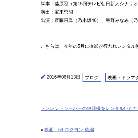
脚本：藤原忍（第15回テレビ朝日新人シナリ
演出：宝来忠昭
出演：齋藤飛鳥（乃木坂46）、星野みなみ（
こちらは、今年の5月に撮影が行われレンタル
2016年06月13日
ブログ
映画・ドラマ
＞＞レントシーバーの無線機をレンタルいただ
«
映画｜64-ロクヨン-後編