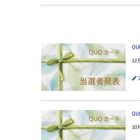
Q
1
Q
1