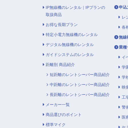
申込
IP無線機のレンタル｜IPプランの
取扱商品
レ
お得な長期プラン
各
特定小電力無線機のレンタル
無線
デジタル無線機のレンタル
業種
ガイドシステムのレンタル
イ
距離別 商品紹介
学
短距離のレントシーバー商品紹介
学
中距離のレントシーバー商品紹介
映
長距離のレントシーバー商品紹介
工
メーカー一覧
警
商品選びのポイント
医
標準マイク
セ