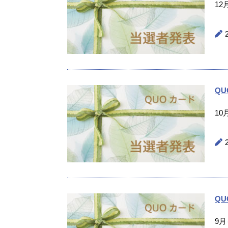
1
Q
1
Q
9