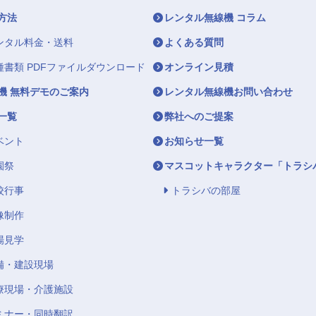
方法
レンタル無線機 コラム
ンタル料金・送料
よくある質問
種書類 PDFファイルダウンロード
オンライン見積
機 無料デモのご案内
レンタル無線機お問い合わせ
一覧
弊社へのご提案
ベント
お知らせ一覧
園祭
マスコットキャラクター「トラシ
校行事
トラシバの部屋
像制作
場見学
備・建設現場
療現場・介護施設
ミナー・同時翻訳