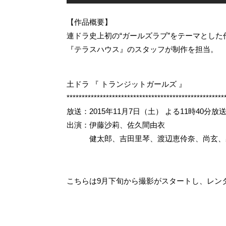
【作品概要】
連ドラ史上初の“ガールズラブ”をテーマとし
『テラスハウス』のスタッフが制作を担当。
土ドラ 『 トランジットガールズ 』
****************************************************
放送：2015年11月7日（土） よる11時40分放
出演：伊藤沙莉、佐久間由衣
健太郎、吉田里琴、渡辺恵伶奈、尚玄、霧島れ
こちらは9月下旬から撮影がスタートし、レン