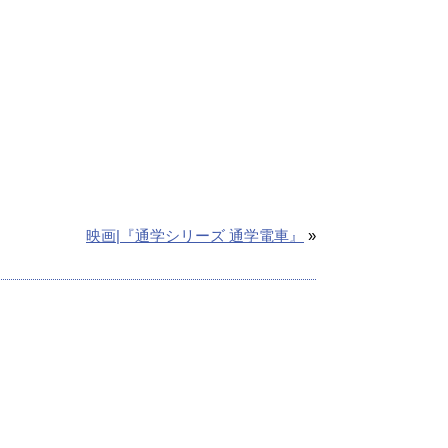
映画|『通学シリーズ 通学電車』
»