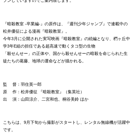
プンしていますのでご案内致します。
『暗殺教室 -卒業編-』の原作は、『週刊少年ジャンプ』で連載中の
松井優征による漫画『暗殺教室』。
今年3月に公開された実写映画『暗殺教室』の続編となり、椚ヶ丘中
学3年E組の担任である超高速で動くタコ型の生物
「殺せんせー」の正体や、国から殺せんせーの暗殺を命じられた生
徒たちの葛藤、地球の運命などが描かれる。
監 督：羽住英一郎
原 作：松井優征 『暗殺教室』（集英社）
出 演：山田涼介、二宮和也、桐谷美鈴 ほか
こちらは、9月下旬から撮影がスタートし、レンタル無線機が活躍中
です。