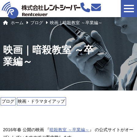
togg
ホーム
ブログ
映画｜暗殺教室 ～卒業編～
映画｜暗殺教室 ～卒
業編～
ブログ
映画・ドラマタイアップ
2016年春 公開の映画 『
暗殺教室 ～卒業編～
』 の公式サイトがオー