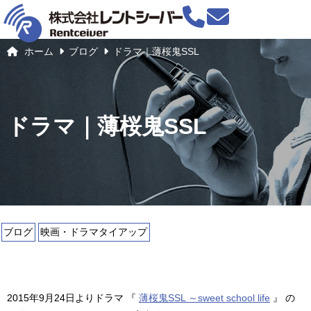
ホーム
ブログ
ドラマ｜薄桜鬼SSL
ドラマ｜薄桜鬼SSL
ブログ
映画・ドラマタイアップ
2015年9月24日よりドラマ 『
薄桜鬼SSL ～sweet school life
』 の