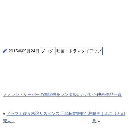
2015年09月24日
ブログ
映画・ドラマタイアップ
＞＞レントシーバーの無線機をレンタルいただいた映画作品一覧
«
ドラマ｜佐々木譲サスペンス「北海道警察4 密
映画｜ホコリと幻
売人」
想
»