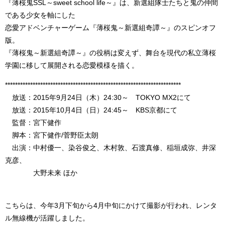
『薄桜鬼SSL～sweet school life～』は、新選組隊士たちと鬼の仲間
である少女を軸にした
恋愛アドベンチャーゲーム『薄桜鬼～新選組奇譚～』のスピンオフ
版。
『薄桜鬼～新選組奇譚～』の役柄は変えず、舞台を現代の私立薄桜
学園に移して展開される恋愛模様を描く。
**********************************************************************
放送：2015年9月24日（木）24:30～ TOKYO MX2にて
放送：2015年10月4日（日）24:45～ KBS京都にて
監督：宮下健作
脚本：宮下健作/菅野臣太朗
出演：中村優一、染谷俊之、木村敦、石渡真修、稲垣成弥、井深
克彦、
大野未来 ほか
こちらは、今年3月下旬から4月中旬にかけて撮影が行われ、レンタ
ル無線機が活躍しました。