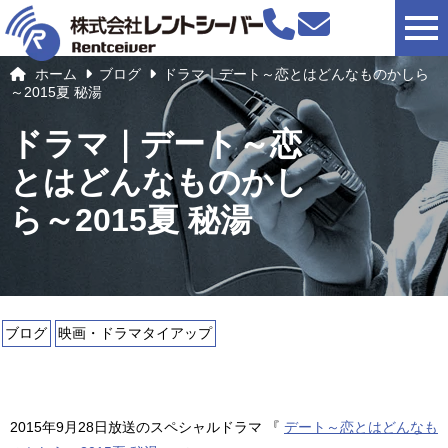
togg
ホーム
ブログ
ドラマ｜デート～恋とはどんなものかしら
～2015夏 秘湯
ドラマ｜デート～恋
とはどんなものかし
ら～2015夏 秘湯
ブログ
映画・ドラマタイアップ
2015年9月28日放送のスペシャルドラマ 『
デート～恋とはどんなも