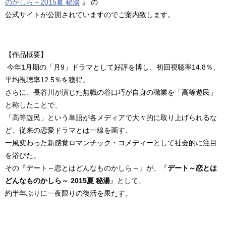
のかしら～2015夏 秘湯
』 の
公式サイトが公開されていますのでご案内致します。
【作品概要】
今年1月期の「月9」ドラマとして好評を博し、初回視聴率14.8％、
平均視聴率12.5％を獲得。
さらに、長谷川が演じた無職の谷口巧が自身の職業を「高等遊民」
と称したことで、
「高等遊民」という単語が各メディアで大々的に取り上げられるな
ど、従来の恋愛ドラマとは一線を画す、
一風変わった新感覚ロマンチック・コメディーとして社会的に注目
を浴びた。
その『デート～恋とはどんなものかしら～』が、『
デート～恋とは
どんなものかしら～ 2015夏 秘湯
』として、
約半年ぶりに一夜限りの復活を果たす。