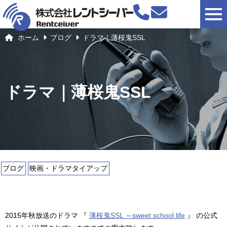
togg
ホーム
ブログ
ドラマ｜薄桜鬼SSL
ドラマ｜薄桜鬼SSL
ブログ
映画・ドラマタイアップ
2015年秋放送のドラマ 『
薄桜鬼SSL ～sweet school life
』 の公式