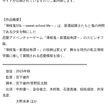
サイトが公開されていますのでご案内致します。
【作品概要】
『薄桜鬼SSL～sweet school life～』は、新選組隊士たちと鬼の仲間
である少女を軸にした
恋愛アドベンチャーゲーム『薄桜鬼～新選組奇譚～』のスピンオフ
版。
『薄桜鬼～新選組奇譚～』の役柄は変えず、舞台を現代の私立薄桜
学園に移して展開される恋愛模様を描く。
**********************************************************************
放送：2015年秋
監督：宮下健作
脚本：宮下健作/菅野臣太朗
出演：中村優一、染谷俊之、木村敦、石渡真修、稲垣成弥、井深
克彦、
大野未来 ほか